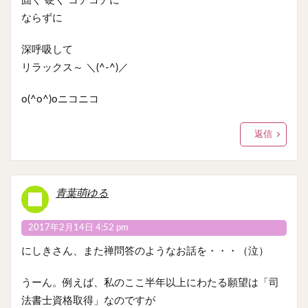
固く 硬く コチコチに
ならずに
深呼吸して
リラックス～ ＼(^-^)／
o(^o^)oニコニコ
返信
青葉萌ゆる
2017年2月14日 4:52 pm
にしきさん、また禅問答のようなお話を・・・（泣）
うーん。例えば、私のここ半年以上にわたる願望は「司
法書士資格取得」なのですが