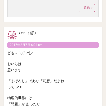
返信
Dan（ 暖 ）
2017年2月7日 6:24 pm
ども～ ＼(^-^)／
おいらは
思います
「まぼろし」であり「幻想」だよね
って.｡oＯ
物理的世界には
「問題」が あったり