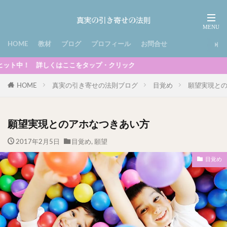
HOME
教材
ブログ
プロフィール
お問合せ
はここをタップ・クリック
HOME
真実の引き寄せの法則ブログ
目覚め
願望実現と
願望実現とのアホなつきあい方
2017年2月5日
目覚め
,
願望
目覚め