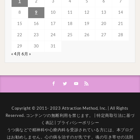
1
2
3
4
5
6
7
8
9
10
11
12
13
14
15
16
17
18
19
20
21
22
23
24
25
26
27
28
29
30
31
« 4月
6月 »
Copyright © 2011- 2023 Attraction Method, Inc. | All Rights
Reserved. コンテンツの無断利用を禁じます。 |
特定商取引法に基づ
く表記
|
プライバシーポリシー
うつ病などで精神科や心療内科を受診されている方には、本ブログ
はお勧めしません。心の病を治すのが先です。
魂の引き寄せの法則