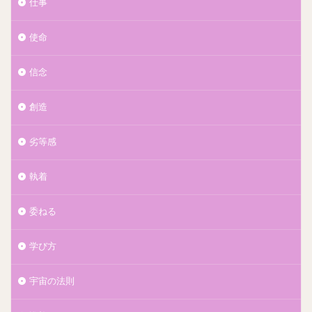
仕事
使命
信念
創造
劣等感
執着
委ねる
学び方
宇宙の法則