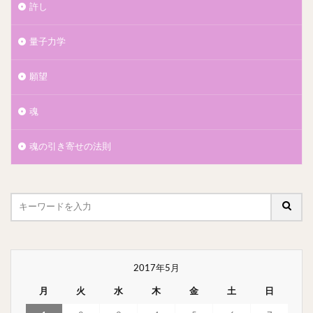
許し
量子力学
願望
魂
魂の引き寄せの法則
2017年5月
月
火
水
木
金
土
日