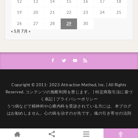
12
13
14
15
16
17
18
19
20
21
22
23
24
25
26
27
28
29
30
« 5月
7月 »
Copyright © 2011- 2023 Attraction Method, Inc. | All Rights
Reserved. コンテンツの無断利用を禁じます。 |
特定商取引法に基づ
く表記
|
プライバシーポリシー
うつ病などで精神科や心療内科を受診されている方には、本ブログ
はお勧めしません。心の病を治すのが先です。
魂の引き寄せの法則