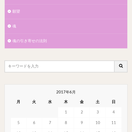
願望
魂
魂の引き寄せの法則
2017年6月
月
火
水
木
金
土
日
1
2
3
4
5
6
7
8
9
10
11