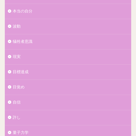
本当の自分
波動
犠牲者意識
現実
目標達成
目覚め
自信
許し
量子力学