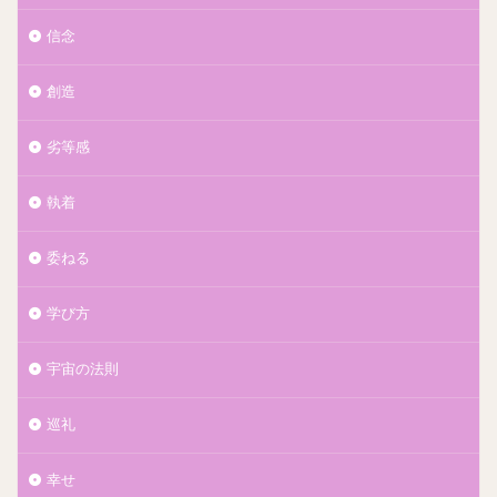
信念
創造
劣等感
執着
委ねる
学び方
宇宙の法則
巡礼
幸せ