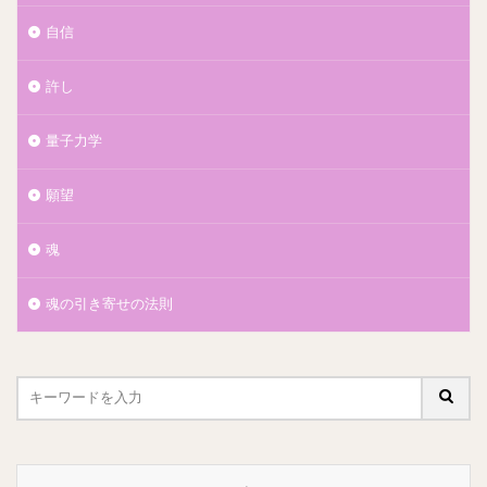
自信
許し
量子力学
願望
魂
魂の引き寄せの法則