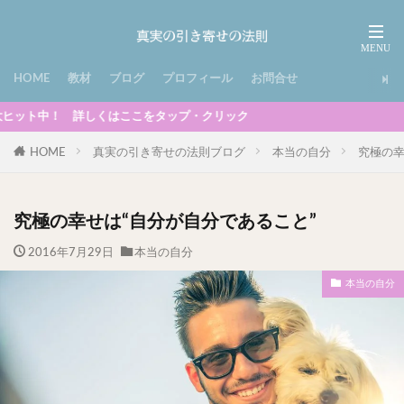
HOME
教材
ブログ
プロフィール
お問合せ
しくはここをタップ・クリック
HOME
真実の引き寄せの法則ブログ
本当の自分
究極の幸
究極の幸せは“自分が自分であること”
2016年7月29日
本当の自分
本当の自分