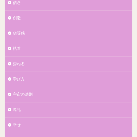
信念
創造
劣等感
執着
委ねる
学び方
宇宙の法則
巡礼
幸せ