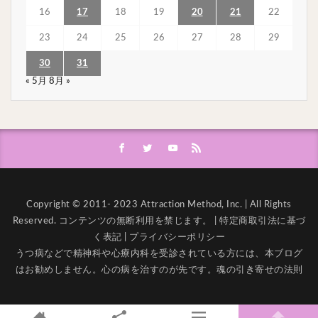
16
17
18
19
20
21
22
23
24
25
26
27
28
29
30
31
« 5月
8月 »
Copyright © 2011- 2023 Attraction Method, Inc. | All Rights
Reserved. コンテンツの無断利用を禁じます。 |
特定商取引法に基づ
く表記
|
プライバシーポリシー
うつ病などで精神科や心療内科を受診されている方には、本ブログ
はお勧めしません。心の病を治すのが先です。
魂の引き寄せの法則