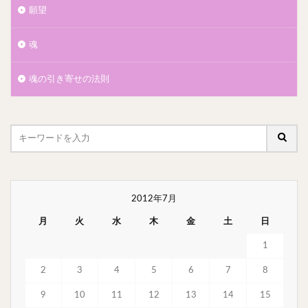
願望
魂
魂の引き寄せの法則
2012年7月
月
火
水
木
金
土
日
1
2
3
4
5
6
7
8
9
10
11
12
13
14
15