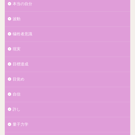
本当の自分
波動
犠牲者意識
現実
目標達成
目覚め
自信
許し
量子力学